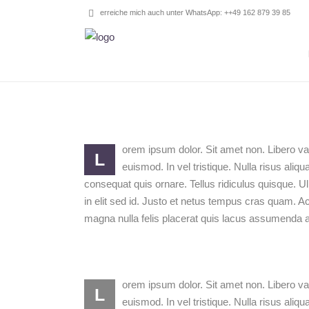
erreiche mich auch unter WhatsApp: ++49 162 879 39 85
orem ipsum dolor. Sit amet non. Libero var
L
euismod. In vel tristique. Nulla risus aliq
consequat quis ornare. Tellus ridiculus quisque. U
in elit sed id. Justo et netus tempus cras quam. A
magna nulla felis placerat quis lacus assumenda au
orem ipsum dolor. Sit amet non. Libero var
L
euismod. In vel tristique. Nulla risus aliq