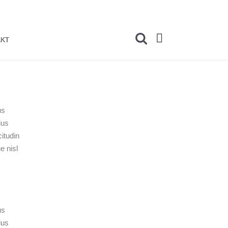
AKT
us
ius
itudin
e nisl
us
ius