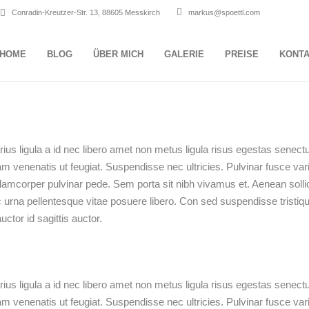
Conradin-Kreutzer-Str. 13, 88605 Messkirch
markus@spoettl.com
HOME
BLOG
ÜBER MICH
GALERIE
PREISE
KONT
ius ligula a id nec libero amet non metus ligula risus egestas senect
uam venenatis ut feugiat. Suspendisse nec ultricies. Pulvinar fusce var
llamcorper pulvinar pede. Sem porta sit nibh vivamus et. Aenean sollic
c urna pellentesque vitae posuere libero. Con sed suspendisse tristiqu
ctor id sagittis auctor.
ius ligula a id nec libero amet non metus ligula risus egestas senect
uam venenatis ut feugiat. Suspendisse nec ultricies. Pulvinar fusce var