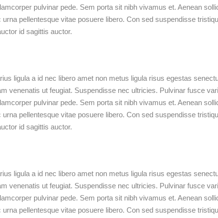
llamcorper pulvinar pede. Sem porta sit nibh vivamus et. Aenean sollic
c urna pellentesque vitae posuere libero. Con sed suspendisse tristiqu
ctor id sagittis auctor.
ius ligula a id nec libero amet non metus ligula risus egestas senect
uam venenatis ut feugiat. Suspendisse nec ultricies. Pulvinar fusce var
llamcorper pulvinar pede. Sem porta sit nibh vivamus et. Aenean sollic
c urna pellentesque vitae posuere libero. Con sed suspendisse tristiqu
ctor id sagittis auctor.
ius ligula a id nec libero amet non metus ligula risus egestas senect
uam venenatis ut feugiat. Suspendisse nec ultricies. Pulvinar fusce var
llamcorper pulvinar pede. Sem porta sit nibh vivamus et. Aenean sollic
c urna pellentesque vitae posuere libero. Con sed suspendisse tristiqu