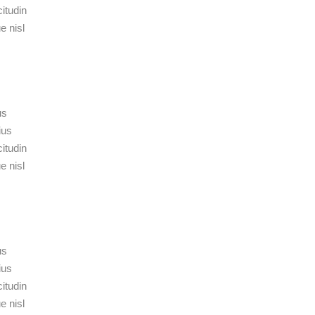
itudin
e nisl
us
ius
itudin
e nisl
us
ius
itudin
e nisl